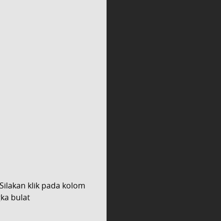
 Silakan klik pada kolom
ka bulat