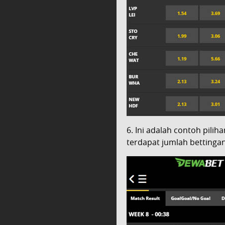
6. Ini adalah contoh pili
terdapat jumlah bettingan