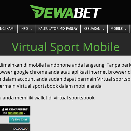
NGI KAMI
INFO
KALKULATOR MIX PARLAY
KEBIJAKAN
MOBILE
Virtual Sport Mobile
 dimainkan di mobile handphone anda langsung. Tanpa per
browser google chrome anda atau aplikasi internet browser
 ke dalam account anda sudah dapat bermain Virtual sportsb
bermain Virtual sportsbook dalam mobile anda.
u anda memiliki wallet di virtual sportsbook