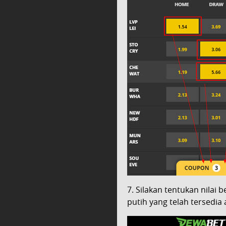
7. Silakan tentukan nilai 
putih yang telah tersedia