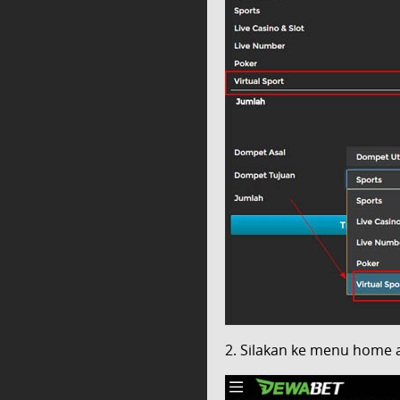
2. Silakan ke menu home 