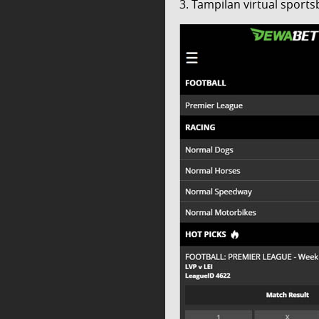
3. Tampilan virtual sports