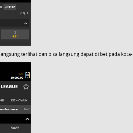
langsung terlihat dan bisa langsung dapat di bet pada kota-