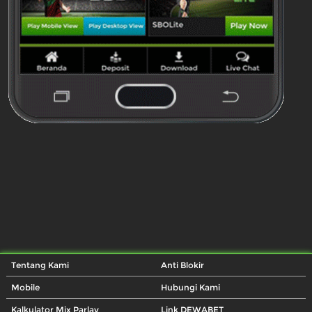
Tentang Kami
Anti Blokir
Mobile
Hubungi Kami
Kalkulator Mix Parlay
Link DEWABET