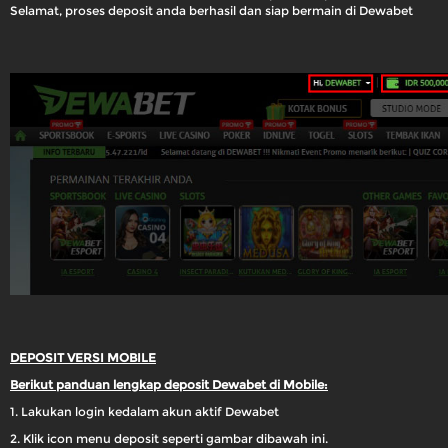
Selamat, proses deposit anda berhasil dan siap bermain di Dewabet
DEPOSIT VERSI MOBILE
Berikut panduan lengkap deposit Dewabet di Mobile:
1. Lakukan login kedalam akun aktif Dewabet
2. Klik icon menu deposit seperti gambar dibawah ini.