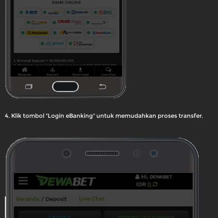
4. Klik tombol "Login eBanking" untuk memudahkan proses transfer.