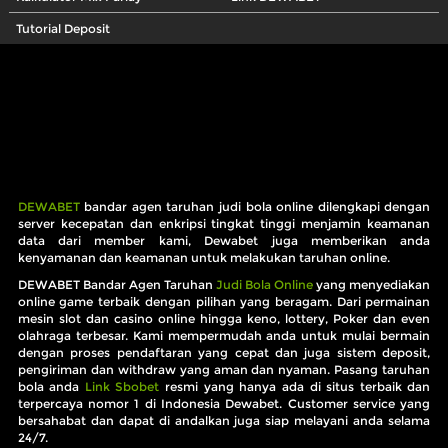
Tutorial Deposit
DEWABET
bandar agen taruhan judi bola online dilengkapi dengan
server kecepatan dan enkripsi tingkat tinggi menjamin keamanan
data dari member kami, Dewabet juga memberikan anda
kenyamanan dan keamanan untuk melakukan taruhan online.
DEWABET Bandar Agen Taruhan
Judi Bola Online
yang menyediakan
online game terbaik dengan pilihan yang beragam. Dari permainan
mesin slot dan casino online hingga keno, lottery, Poker dan even
olahraga terbesar. Kami mempermudah anda untuk mulai bermain
dengan proses pendaftaran yang cepat dan juga sistem deposit,
pengiriman dan withdraw yang aman dan nyaman. Pasang taruhan
bola anda
Link Sbobet
resmi yang hanya ada di situs terbaik dan
terpercaya nomor 1 di Indonesia Dewabet. Customer service yang
bersahabat dan dapat di andalkan juga siap melayani anda selama
24/7.