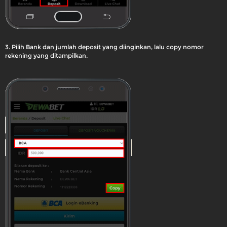
3. Pilih Bank dan jumlah deposit yang diinginkan, lalu copy nomor
rekening yang ditampilkan.