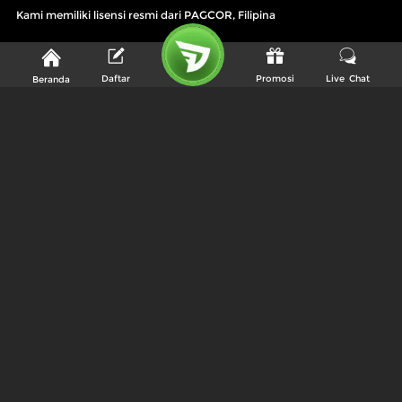
Kami memiliki lisensi resmi dari PAGCOR, Filipina
Daftar
Promosi
Live Chat
Beranda
Cara Pembayaran :
Dukungan Support
Keamanan Terjamin