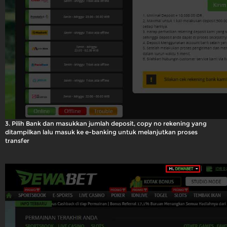
3. Pilih Bank dan masukkan jumlah deposit, copy no rekening yang
ditampilkan lalu masuk ke e-banking untuk melanjutkan proses
transfer