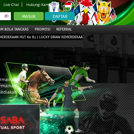
Live Chat
Hubungi Kami
DAFTAR
M BOLA TANGKAS
PROMOSI
REFERRAL
N HUT Ke 81 | LUCKY DRAW KEMERDEKAAN | LUCKY SPIN KEMERDEKAAN | PROMO GOAL 15
ermainan
ermainan
sediakan.