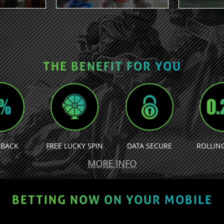
THE BENEFIT FOR YOU
 BACK
FREE LUCKY SPIN
DATA SECURE
ROLLIN
MORE INFO
BETTING NOW ON YOUR MOBILE