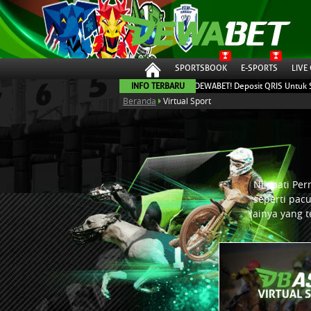
SPORTSBOOK
E-SPORTS
LIVE
Selamat Datang di DEWABET! Deposit QRIS Untuk Semua Ba
INFO TERBARU
Beranda
Virtual Sport
Nikmati Per
seperti pac
lainya yang 