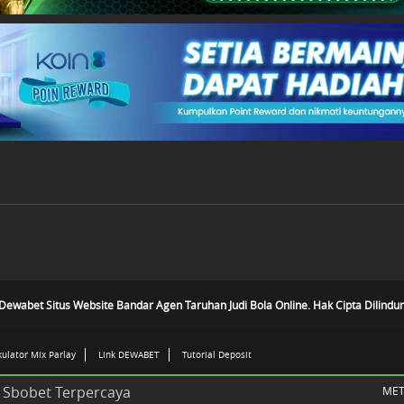
Dewabet Situs Website Bandar Agen Taruhan Judi Bola Online. Hak Cipta Dilindun
kulator Mix Parlay
Link DEWABET
Tutorial Deposit
e Sbobet Terpercaya
MET