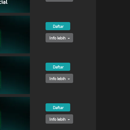
Daftar
Info lebih
Daftar
Info lebih
Daftar
Info lebih