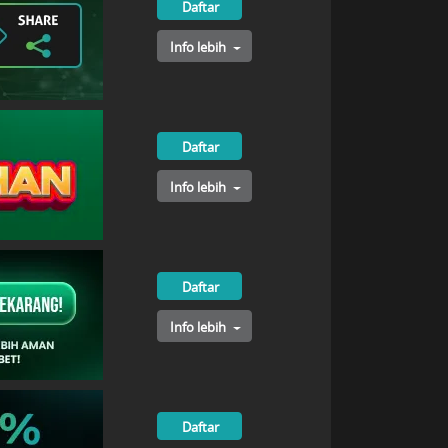
Daftar
Info lebih
Daftar
Info lebih
Daftar
Info lebih
Daftar