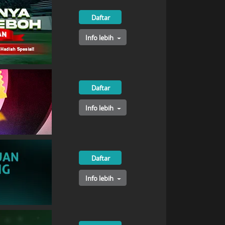
Daftar
Info lebih
Daftar
Info lebih
Daftar
Info lebih