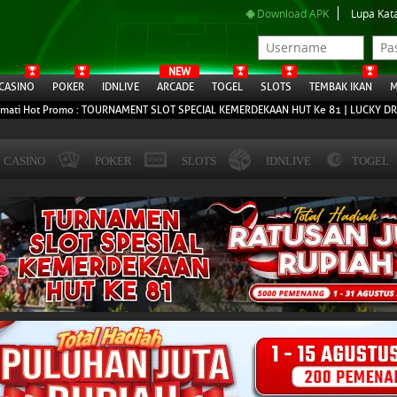
Download APK
Lupa Kat
NEW
 CASINO
POKER
IDNLIVE
ARCADE
TOGEL
SLOTS
TEMBAK IKAN
M
OURNAMENT SLOT SPECIAL KEMERDEKAAN HUT Ke 81 | LUCKY DRAW KEMERDEKAAN | LUCKY
 CASINO
POKER
SLOTS
IDNLIVE
TOGEL